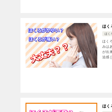
ほく
ほく
ほく
みは
が出
迫感 [
ほく