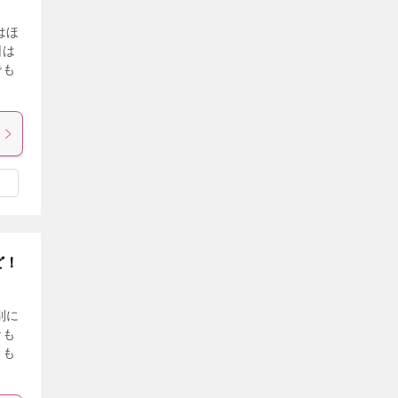
はほ
因は
でも
ど！
別に
なも
るも