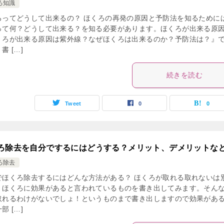
ろ知識
ろってどうして出来るの？ ほくろの再発の原因と予防法を知るために
って何？どうして出来る？を知る必要があります。ほくろが出来る原
くろが出来る原因は紫外線？なぜほくろは出来るのか？予防法は？』
書 […]
続きを読む
Tweet
0
0
ろ除去を自分でするにはどうする？メリット、デメリットな
ろ除去
でほくろ除去するにはどんな方法がある？ ほくろが取れる取れないは
、ほくろに効果があると言われているものを書き出してみます。そん
取れるわけがないでしょ！というものまで書き出しますので効果があ
部 […]