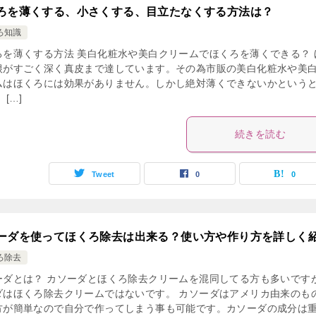
ろを薄くする、小さくする、目立たなくする方法は？
ろ知識
ろを薄くする方法 美白化粧水や美白クリームでほくろを薄くできる？ 
根がすごく深く真皮まで達しています。その為市販の美白化粧水や美
ムはほくろには効果がありません。しかし絶対薄くできないかという
 […]
続きを読む
Tweet
0
0
ーダを使ってほくろ除去は出来る？使い方や作り方を詳しく
ろ除去
ーダとは？ カソーダとほくろ除去クリームを混同してる方も多いです
ダはほくろ除去クリームではないです。 カソーダはアメリカ由来のも
方が簡単なので自分で作ってしまう事も可能です。カソーダの成分は