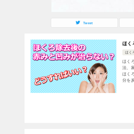
Tweet
ほく
ほく
ほく
法、
ほく
分を炭