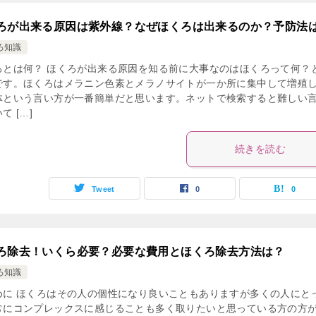
ろが出来る原因は紫外線？なぜほくろは出来るのか？予防法
ろ知識
ろとは何？ ほくろが出来る原因を知る前に大事なのはほくろって何？
です。ほくろはメラニン色素とメラノサイトが一か所に集中して増殖
体という言い方が一番簡単だと思います。ネットで検索すると難しい
て […]
続きを読む
Tweet
0
0
ろ除去！いくら必要？必要な費用とほくろ除去方法は？
ろ知識
めに ほくろはその人の個性になり良いこともありますが多くの人にと
常にコンプレックスに感じることも多く取りたいと思っている方の方