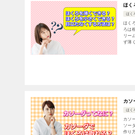
ほく
ほく
ほく
ろは
リー
ず薄く
カソ
ほく
カソ
ソー
作り