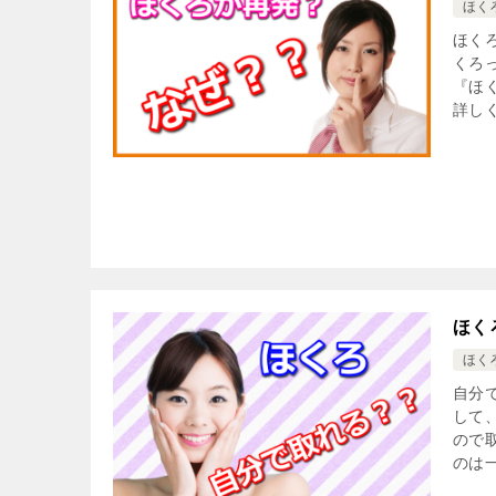
ほく
ほく
くろ
『ほ
詳しく
ほく
ほく
自分
して
ので
のは一