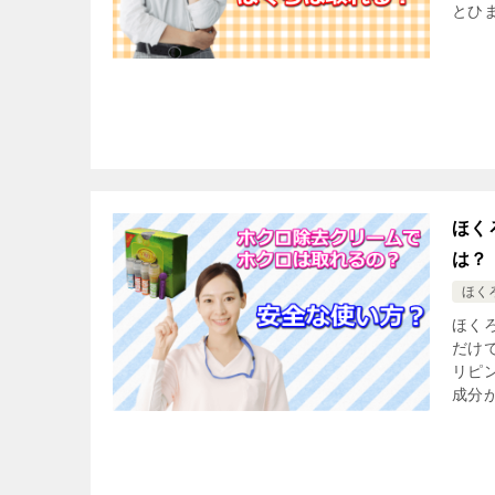
とひま
ほく
は？
ほく
ほく
だけ
リピ
成分が