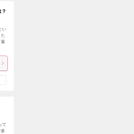
は？
とい
した
言葉
って
が多