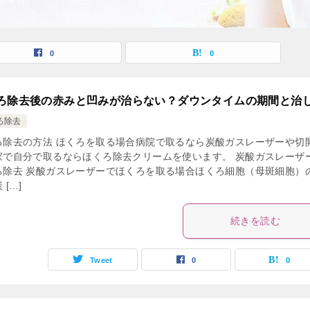
0
0
ろ除去後の赤みと凹みが治らない？ダウンタイムの期間と治
ろ除去
ろ除去の方法 ほくろを取る場合病院で取るなら炭酸ガスレーザーや切
家で自分で取るならほくろ除去クリームを使います。 炭酸ガスレーザ
ろ除去 炭酸ガスレーザーでほくろを取る場合ほくろ細胞（母斑細胞）
 […]
続きを読む
Tweet
0
0