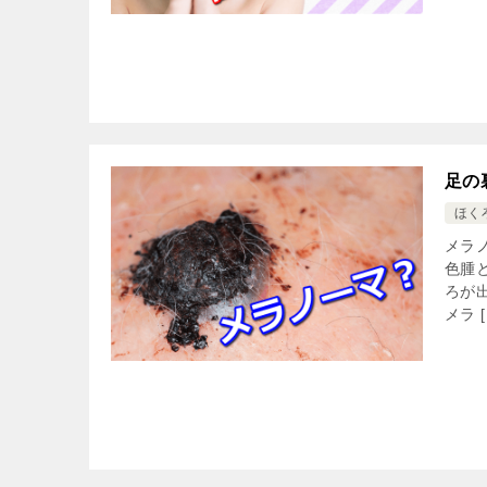
足の
ほく
メラ
色腫
ろが
メラ [