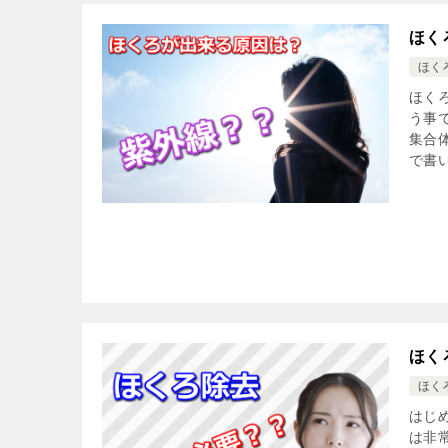
ほく
ほく
ほく
う事
集合
で書い
ほく
ほく
はじ
は非